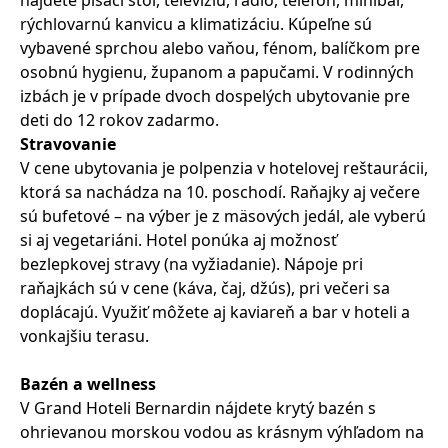
nájdete písací stôl, televíziu, rádio, telefón, minibar,
rýchlovarnú kanvicu a klimatizáciu. Kúpeľne sú
vybavené sprchou alebo vaňou, fénom, balíčkom pre
osobnú hygienu, županom a papučami. V rodinných
izbách je v prípade dvoch dospelých ubytovanie pre
deti do 12 rokov zadarmo.
Stravovanie
V cene ubytovania je polpenzia v hotelovej reštaurácii,
ktorá sa nachádza na 10. poschodí. Raňajky aj večere
sú bufetové – na výber je z mäsových jedál, ale vyberú
si aj vegetariáni. Hotel ponúka aj možnosť
bezlepkovej stravy (na vyžiadanie). Nápoje pri
raňajkách sú v cene (káva, čaj, džús), pri večeri sa
doplácajú. Využiť môžete aj kaviareň a bar v hoteli a
vonkajšiu terasu.
Bazén a wellness
V Grand Hoteli Bernardin nájdete krytý bazén s
ohrievanou morskou vodou as krásnym výhľadom na