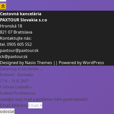
Cestovná kancelária
PAXTOUR Slovakia s.r.o
Hronská 18
821 07 Bratislava
Kontaktujte nás:
tel.
0905 605 552
paxtour@paxtour.sk
ck@paxtour.sk
Designed by
Nasio Themes
||
Powered by
WordPress
Zatancuj si so mnou ...
Portorož - Slovinsko
27.8. - 31.8. 2027
Cvičenia Latinofit s
Lenkou Považanovou
zadajte svoj mail a pošleme Vám podrobnosti
Email Address
odoslať