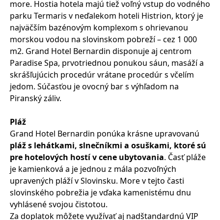
more. Hostia hotela majú tiež voľný vstup do vodného
parku Termaris v neďalekom hoteli Histrion, ktorý je
najväčším bazénovým komplexom s ohrievanou
morskou vodou na slovinskom pobreží – cez 1 000
m2. Grand Hotel Bernardin disponuje aj centrom
Paradise Spa, prvotriednou ponukou sáun, masáží a
skrášľujúcich procedúr vrátane procedúr s včelím
jedom. Súčasťou je ovocný bar s výhľadom na
Piranský záliv.
Pláž
Grand Hotel Bernardin ponúka krásne upravovanú
pláž s lehátkami, slnečníkmi a osuškami, ktoré sú
pre hotelových hostí v cene ubytovania
. Časť pláže
je kamienková a je jednou z mála pozvoľných
upravených pláží v Slovinsku. More v tejto časti
slovinského pobrežia je vďaka kamenistému dnu
vyhlásené svojou čistotou.
Za doplatok môžete využívať aj nadštandardnú VIP