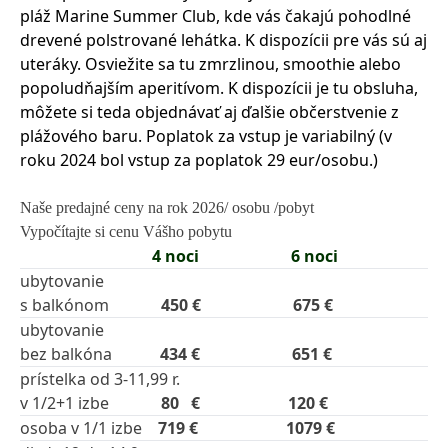
pláž Marine Summer Club, kde vás čakajú pohodlné
drevené polstrované lehátka. K dispozícii pre vás sú aj
uteráky. Osviežite sa tu zmrzlinou, smoothie alebo
popoludňajším aperitívom. K dispozícii je tu obsluha,
môžete si teda objednávať aj ďalšie občerstvenie z
plážového baru. Poplatok za vstup je variabilný (v
roku 2024 bol vstup za poplatok 29 eur/osobu.)
Naše predajné ceny na rok 2026/ osobu /pobyt
Vypočítajte si cenu Vášho pobytu
4 noci 6 noci
ubytovanie
s balkónom
450 € 675 €
ubytovanie
bez balkóna
434 € 651 €
prístelka od 3-11,99 r.
v 1/2+1 izbe
80 € 120 €
osoba v 1/1 izbe
719 € 1079 €