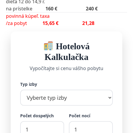
dieťa 12 do 14,9 r.
na prístelke
160 € 240 €
povinná kúpeľ. taxa
/za pobyt
15,65 € 21,28
Hotelová
Kalkulačka
Vypočítajte si cenu vášho pobytu
Typ izby
Počet dospelých
Počet nocí