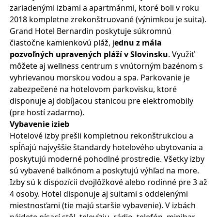
zariadenými izbami a apartmánmi, ktoré boli v roku
2018 kompletne zrekonštruované (výnimkou je suita).
Grand Hotel Bernardin poskytuje súkromnú
čiastočne kamienkovú pláž, j
ednu z mála
pozvoľných upravených pláží v Slovinsku
. Využiť
môžete aj wellness centrum s vnútorným bazénom s
vyhrievanou morskou vodou a spa. Parkovanie je
zabezpečené na hotelovom parkovisku, ktoré
disponuje aj dobíjacou stanicou pre elektromobily
(pre hostí zadarmo).
Vybavenie izieb
Hotelové izby prešli kompletnou rekonštrukciou a
spĺňajú najvyššie štandardy hotelového ubytovania a
poskytujú moderné pohodlné prostredie. Všetky izby
sú vybavené balkónom a poskytujú výhľad na more.
Izby sú k dispozícii dvojlôžkové alebo rodinné pre 3 až
4 osoby. Hotel disponuje aj suitami s oddelenými
miestnosťami (tie majú staršie vybavenie). V izbách