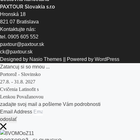
PAXTOUR Slovakia s.r.o
Hronská 18
821 07 Bratislava
Kontaktujte nás:
tel.
0905 605 552
paxtour@paxtour.sk
ck@paxtour.sk
Designed by
Nasio Themes
||
Powered by
WordPress
Zatancuj si so mnou ...
Portorož - Slovinsko
27.8. - 31.8. 2027
Cvičenia Latinofit s
Lenkou Považanovou
zadajte svoj mail a pošleme Vám podrobnosti
Email Address
odoslať