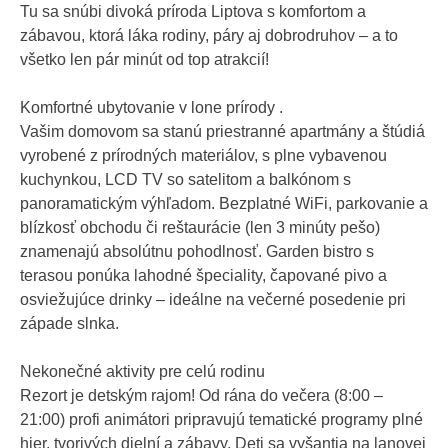
Tu sa snúbi divoká príroda Liptova s komfortom a
zábavou, ktorá láka rodiny, páry aj dobrodruhov – a to
všetko len pár minút od top atrakcií!
Komfortné ubytovanie v lone prírody .
Vašim domovom sa stanú priestranné apartmány a štúdiá
vyrobené z prírodných materiálov, s plne vybavenou
kuchynkou, LCD TV so satelitom a balkónom s
panoramatickým výhľadom. Bezplatné WiFi, parkovanie a
blízkosť obchodu či reštaurácie (len 3 minúty pešo)
znamenajú absolútnu pohodlnosť. Garden bistro s
terasou ponúka lahodné špeciality, čapované pivo a
osviežujúce drinky – ideálne na večerné posedenie pri
západe slnka.
Nekonečné aktivity pre celú rodinu
Rezort je detským rajom! Od rána do večera (8:00 –
21:00) profi animátori pripravujú tematické programy plné
hier, tvorivých dielní a zábavy. Deti sa vyšantia na lanovej