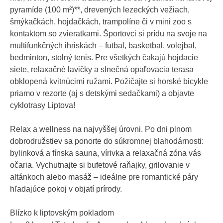
pyramíde (100 m²)**, drevených lezeckých vežiach,
šmýkačkách, hojdačkách, trampolíne či v mini zoo s
kontaktom so zvieratkami. Športovci si prídu na svoje na
multifunkčných ihriskách – futbal, basketbal, volejbal,
bedminton, stolný tenis. Pre všetkých čakajú hojdacie
siete, relaxačné lavičky a slnečná opaľovacia terasa
obklopená kvitnúcimi ružami. Požičajte si horské bicykle
priamo v rezorte (aj s detskými sedačkami) a objavte
cyklotrasy Liptova!
Relax a wellness na najvyššej úrovni. Po dni plnom
dobrodružstiev sa ponorte do súkromnej blahodárnosti:
bylinková a fínska sauna, vírivka a relaxačná zóna vás
očaria. Vychutnajte si bufetové raňajky, grilovanie v
altánkoch alebo masáž – ideálne pre romantické páry
hľadajúce pokoj v objatí prírody.
Blízko k liptovským pokladom