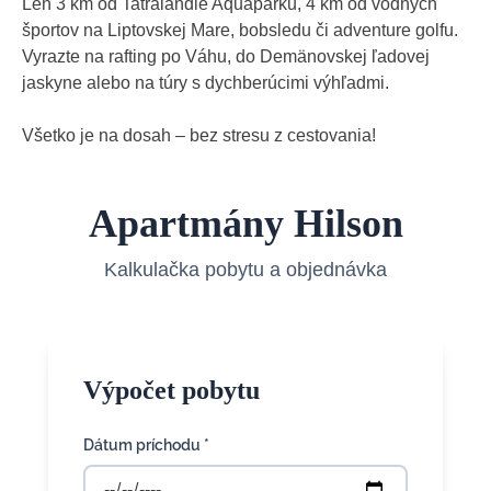
Len 3 km od Tatralandie Aquaparku, 4 km od vodných
športov na Liptovskej Mare, bobsledu či adventure golfu.
Vyrazte na rafting po Váhu, do Demänovskej ľadovej
jaskyne alebo na túry s dychberúcimi výhľadmi.
Všetko je na dosah – bez stresu z cestovania!
Apartmány Hilson
Kalkulačka pobytu a objednávka
Výpočet pobytu
Dátum príchodu *