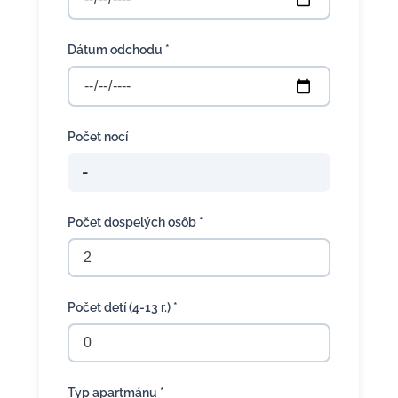
Dátum odchodu *
Počet nocí
-
Počet dospelých osôb *
Počet detí (4-13 r.) *
Typ apartmánu *