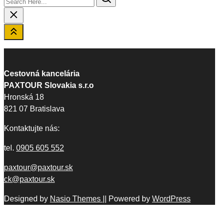
Cestovná kancelária
PAXTOUR Slovakia s.r.o
Hronská 18
821 07 Bratislava
Kontaktujte nás:
tel.
0905 605 552
paxtour@paxtour.sk
ck@paxtour.sk
Designed by
Nasio Themes
||
Powered by
WordPress