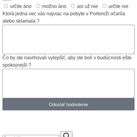
určite áno
možno áno
asi už nie
určite nie
Ktorá jedna vec vás najviac na pobyte v Portoroži očarila
alebo sklamala ?
Čo by ste navrhovali vylepšiť, aby ste boli v budúcnosti ešte
spokojnejší ?
Odoslať hodnotenie