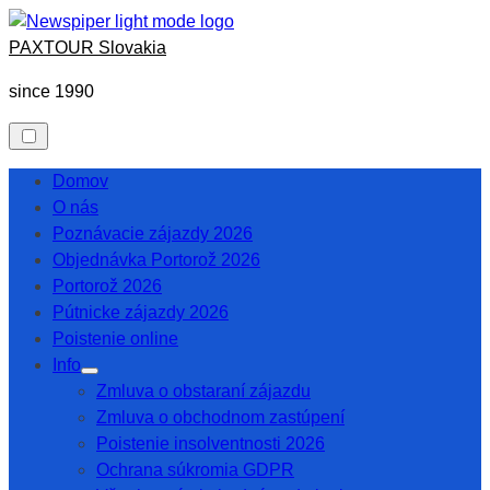
PAXTOUR Slovakia
since 1990
Domov
O nás
Poznávacie zájazdy 2026
Objednávka Portorož 2026
Portorož 2026
Pútnicke zájazdy 2026
Poistenie online
Info
Zmluva o obstaraní zájazdu
Zmluva o obchodnom zastúpení
Poistenie insolventnosti 2026
Ochrana súkromia GDPR