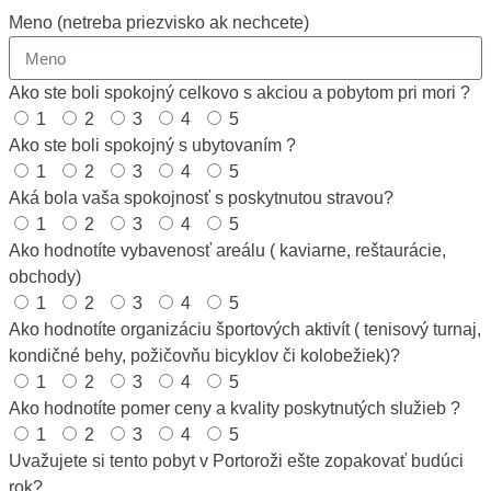
Meno (netreba priezvisko ak nechcete)
Ako ste boli spokojný celkovo s akciou a pobytom pri mori ?
1
2
3
4
5
Ako ste boli spokojný s ubytovaním ?
1
2
3
4
5
Aká bola vaša spokojnosť s poskytnutou stravou?
1
2
3
4
5
Ako hodnotíte vybavenosť areálu ( kaviarne, reštaurácie,
obchody)
1
2
3
4
5
Ako hodnotíte organizáciu športových aktivít ( tenisový turnaj,
kondičné behy, požičovňu bicyklov či kolobežiek)?
1
2
3
4
5
Ako hodnotíte pomer ceny a kvality poskytnutých služieb ?
1
2
3
4
5
Uvažujete si tento pobyt v Portoroži ešte zopakovať budúci
rok?