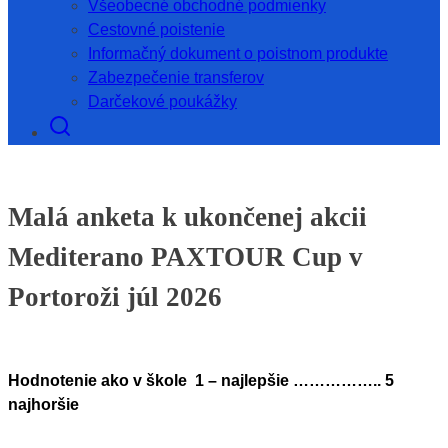
Všeobecné obchodné podmienky
Cestovné poistenie
Informačný dokument o poistnom produkte
Zabezpečenie transferov
Darčekové poukážky
Malá anketa k ukončenej akcii
Mediterano PAXTOUR Cup v
Portoroži júl 2026
Hodnotenie ako v škole 1 – najlepšie …………….. 5
najhoršie