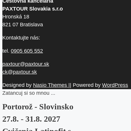
Cestovná kancelária
PAXTOUR Slovakia s.r.o
Hronská 18
821 07 Bratislava
Kontaktujte nás:
tel.
0905 605 552
paxtour@paxtour.sk
ck@paxtour.sk
Designed by
Nasio Themes
||
Powered by
WordPress
Zatancuj si so mnou ...
Portorož - Slovinsko
27.8. - 31.8. 2027