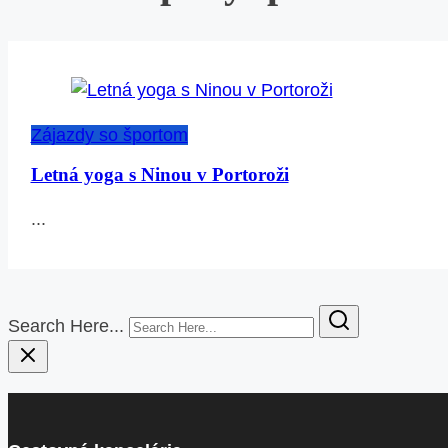
Zájazdy so športom
Letná yoga s Ninou v Portoroži
...
Search Here...